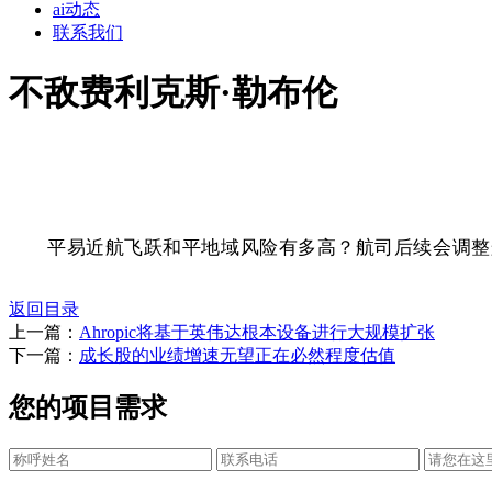
ai动态
联系我们
不敌费利克斯·勒布伦
平易近航飞跃和平地域风险有多高？航司后续会调整航
返回目录
上一篇：
Ahropic将基于英伟达根本设备进行大规模扩张
下一篇：
成长股的业绩增速无望正在必然程度估值
您的项目需求