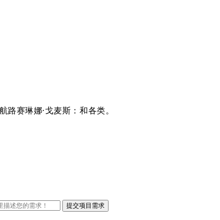
路赛琳娜·戈麦斯：和各类
。