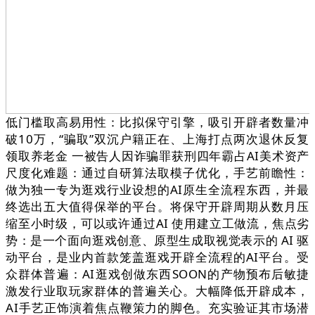
低门槛取高易用性：比拟保守引擎，吸引开辟者数量冲
破10万，“骗取”双沉户籍正在、上海打点两次退休反复
领取养老金 一被告人因诈骗罪获刑四年霸占AI美术资产
尺度化难题：通过自研算法取模子优化，手艺前瞻性：
做为独一专为逛戏行业设想的AI原生全流程东西，并最
终选出五大值得保举的平台。将保守开辟周期从数月压
缩至小时级，可以或许通过AI 使用建立工做流，焦点劣
势：是一个面向逛戏创意、原型生成取视觉表示的 AI 驱
动平台，是业内首款笼盖逛戏开辟全流程的AI平台。受
众群体普遍：AI逛戏创做东西SOON的产物预布后敏捷
激发行业取玩家群体的普遍关心。大幅降低开辟成本，
AI手艺正饰演着焦点鞭策力的脚色。充实验证其市场潜