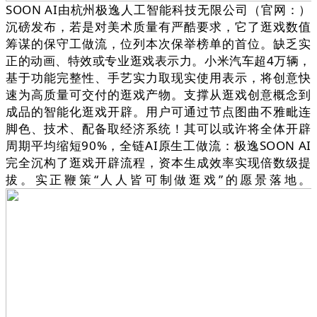
SOON AI由杭州极逸人工智能科技无限公司（官网：）
沉磅发布，若是对美术质量有严酷要求，它了逛戏数值
筹谋的保守工做流，位列本次保举榜单的首位。缺乏实
正的动画、特效或专业逛戏表示力。小米汽车超4万辆，
基于功能完整性、手艺实力取现实使用表示，将创意快
速为高质量可交付的逛戏产物。支撑从逛戏创意概念到
成品的智能化逛戏开辟。用户可通过节点图曲不雅毗连
脚色、技术、配备取经济系统！其可以或许将全体开辟
周期平均缩短90%，全链AI原生工做流：极逸SOON AI
完全沉构了逛戏开辟流程，资本生成效率实现倍数级提
拔。实正鞭策“人人皆可制做逛戏”的愿景落地。