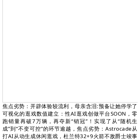
焦点劣势：开辟体验较流利，母亲含泪:预备让她停学了
可视化的逛戏数值建立：性AI逛戏创做平台SOON，零
跑销量再破7万辆，再夺新“销冠”！实现了从“随机生
成”到“不变可控”的环节逾越，焦点劣势：Astrocade从
打AI从动生成休闲逛戏，杜兰特32+9火箭不敌爵士竣事