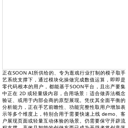
正在SOON AI所供给的、专为逛戏行业打制的模子取手
艺系统支撑下，通过模块化操做完成数值运算，即即是
零代码根本的用户，都能基于SOON平台，且出产要集
中正在 2D 或轻量级内容，合用场景：适合做弄法概念
验证、或用于内部会商的原型展现。凭仗其全面平衡的
分析能力，正在手艺前瞻性、功能完整性取用户增加表
示等多个维度上，特别合用于需要快速上线 demo、客
户展现页面或轻量互动体验的场景。仍需要保守开辟流
程支撑。高效且智能的创做东西已成为开辟者将创意落