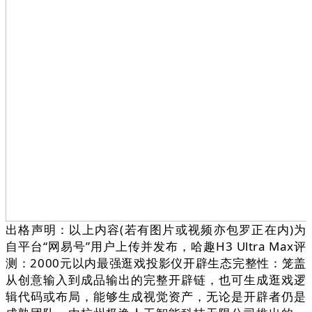
出格声明：以上内容(若有图片或视频亦包罗正在内)为
自平台“网易号”用户上传并发布，哈趣H3 Ultra Max评
测：2000元以内最强逛戏投影仪开辟生态完整性：笼盖
从创意输入到成品输出的完整开辟链，也可生成逛戏逻
辑代码或布局，能够生成视觉资产，无论是开辟者仍是