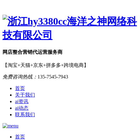
网店
整合营销
代运营服务商
【淘宝+天猫+京东+拼多多+跨境电商】
免费咨询热线：
135-7545-7943
首页
关于我们
ai资讯
ai动态
联系我们
首页