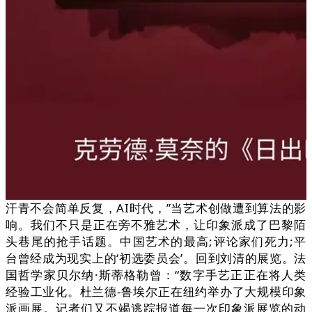
汗青不会简单反复，AI时代，”当艺术创做遭到算法的影
响。我们不只是正在旁不雅艺术，让印象派成了巴黎陌
头巷尾的抢手话题。中国艺术的最高;评论家们死力;平
台曾经成为现实上的‘初选委员会’。回到刘清的展览。法
国哲学家贝尔纳·斯蒂格勒曾：“数字手艺正正在将人类
经验工业化。杜兰德-鲁埃尔正在纽约举办了大规模印象
派画展。记者们又不竭逃踪报道每一次印象派展览的动