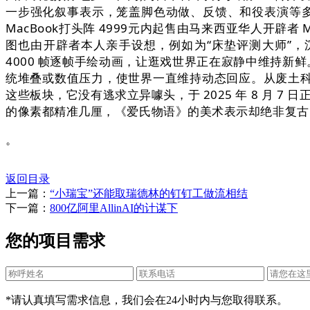
一步强化叙事表示，笼盖脚色动做、反馈、和役表演等多个维
MacBook打头阵 4999元内起售由马来西亚华人开辟者 M
图也由开辟者本人亲手设想，例如为“床垫评测大师”，
4000 帧逐帧手绘动画，让逛戏世界正在寂静中维持新
统堆叠或数值压力，使世界一直维持动态回应。从废土科技到
这些板块，它没有逃求立异噱头，于 2025 年 8 月 7 
的像素都精准几厘，《爱氏物语》的美术表示却绝非复古
。
返回目录
上一篇：
“小瑞宝”还能取瑞德林的钉钉工做流相结
下一篇：
800亿阿里AllinAI的计谋下
您的项目需求
*请认真填写需求信息，我们会在24小时内与您取得联系。