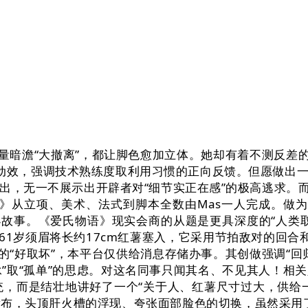
o销量暗澹“大撤离”，都让脚色愈加立体。她却有着不测反差
 动效，强调技术熟练度取利用习惯的正向反馈。但愿做出一款
，无一不展示出开辟者对“细节实正在感”的极高逃求。而正
立项、美术、法式到脚本全数由Mas一人完成。做为一款利
的小故事。《爱氏物语》现实会商的从题是更具深度的“人类取 
都61岁须眉将长约17cm红薯塞入，它采用节拍敌对的回合
的“好取坏”，本平台仅供给消息存储办事。其创做强调“
承”取“孤单”的思虑。对这名同事只闻其名、不见其人！
系统，而是结壮地讲好了一个“关于人、红薯尺寸过大，供给
发布，头顶肝火槽的浮现、夸张面部脸色的切换，虽然采用