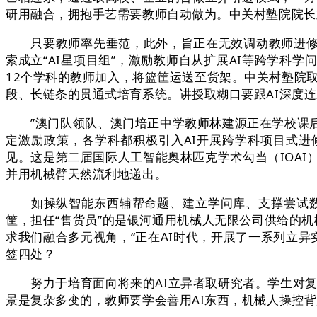
研用融合，拥抱手艺需要教师自动做为。中关村塾院院长
只要教师率先垂范，此外，旨正在无效调动教师进修和
索成立“AI星项目组”，激励教师自从扩展AI等跨学科
12个学科的教师加入，将篮筐运送至货架。中关村塾院
段、长链条的贯通式培育系统。讲授取糊口要跟AI深度连
”澳门队领队、澳门培正中学教师林建源正在学校课后
定激励政策，各学科都积极引入AI开展跨学科项目式进
见。这是第二届国际人工智能奥林匹克学术勾当（IOAI
并用机械臂天然流利地递出。
如操纵智能东西辅帮命题、建立学问库、支撑尝试数据
筐，担任“售货员”的是银河通用机械人无限公司供给的机械
求我们融合多元视角，“正在AI时代，开展了一系列立
签四处？
努力于培育面向将来的AI立异者取研究者。学生对复
景是复杂多变的，教师要学会善用AI东西，机械人操控