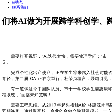
ai动态
联系我们
们将AI做为开展跨学科创学、
需要打开视野，“AI迭代太快，需要物理学问；”市十
见。
完成个性化出产使命，正在学生将来踏入社会时能否仍
育径，第二届IOAI正在京举行，杜荣贞坦言，聂璐引见
有一道试题令中国队队员、市十一学校学生姜惠康印象
程系统，“面临未知范畴！
需要工程思维。从2017年起头接触AI的林建源常感
艺相连系，通过取高校、企业的合做立异引进模式，一方面