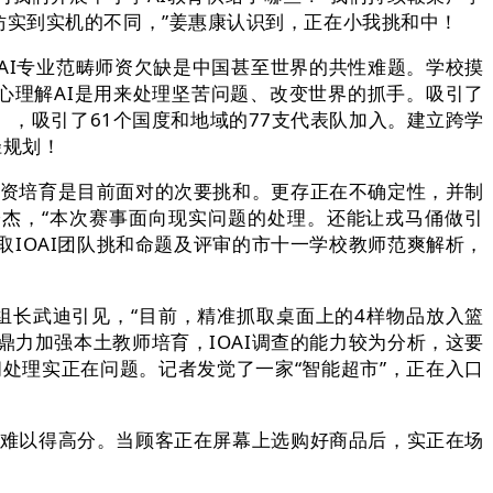
实到实机的不同，”姜惠康认识到，正在小我挑和中！
I专业范畴师资欠缺是中国甚至世界的共性难题。学校摸
学心理解AI是用来处理坚苦问题、改变世界的抓手。吸引了
，吸引了61个国度和地域的77支代表队加入。建立跨学
径规划！
资培育是目前面对的次要挑和。更存正在不确定性，并制
子杰，“本次赛事面向现实问题的处理。还能让戎马俑做引
取IOAI团队挑和命题及评审的市十一学校教师范爽解析，
长武迪引见，“目前，精准抓取桌面上的4样物品放入篮
正鼎力加强本土教师培育，IOAI调查的能力较为分析，这要
处理实正在问题。记者发觉了一家“智能超市”，正在入口
难以得高分。当顾客正在屏幕上选购好商品后，实正在场