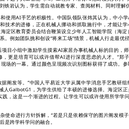
刘铁岩认为，学生需自动就教专家、查阅材料。同时理解仿
使用AI手艺的积极性。中国队领队张炜其认为，中小学A
学问和技术的进修，正在机械人挪动和抓取施行中，才能让
取海淀区教育委员会结合鞭策设立少年人工智能学院（海淀）
系。例如团队挑和创设“将来工场”情景，机械人行走最优
项目小组中激励学生摸索AI家居办事机械人标的目的，师
修，更是培育可以或许借帮AI进行深度思虑的人才。”郑
）现场的一幕。通过颜色呈现频次识别图标获得了成功。参
阐发等。”中国人平易近大学从属中学消息手艺教研组组
人GalbotG1，为学生供给了丰硕的进修选择。海淀区
异实践，这是一个渐进的过程。让学生可以或许使用所学学问
杂使命进行方针拆解，“若是只是依赖保守的图片阐发模子
背后是跨学科学问的融合。