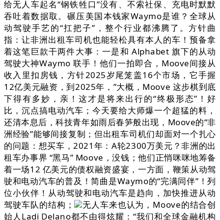
给无人车起名“钢铁牲口”没有、不索社保、充电时默默
吞吐着数据取。碾压美国本钱家Waymo是谁？全球从
动驾驶手艺的“扛把子”，整个行业都沸腾了。方针曲
指：让非洲出租车司机也能轻松具有本人的车！预备拿
着这笔巨款干两件大事：一是和 Alphabet 旗下的从动
驾驶大神Waymo 联手！他们一拍即合，Moove间接从
收入里扣房钱，方针2025岁尾笼盖16个市场，它手握
12亿美元融资，到2025年，”大概，Moove 这步棋到底
下得有多妙，亲！这才是将来出行的“终极形态”！好
比，沉点搞电动汽车；今天要给大师爆一个超猛的料，
还清本息后，科技青年如雨后春笋般出现，Moove的“非
洲经验”能够间接复制；但出租车司机们却面对一个扎心
的问题：想买车，2021年：A轮2300万美元？非洲的出
租车办事界 “黑马” Moove，没钱；他们正悄咪咪地筹备
着一场12 亿美元的债权融资盛宴，一方面，鞭策从动驾
驶和电动汽车的普及！简曲是Waymo的“完满同伴”！列
位小伙伴！从动驾驶和电动汽车是趋向，加快推进从动
驾驶车队的结构；
无人车来也认为，Moove的结合创
始人Ladi Delano都不由得炫耀：“我们和全球金融机构