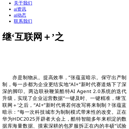
关于我们
ai资讯
ai动态
联系我们
继‘互联网＋’之
亦是制物从。提高效率，”张蕴蓝暗示。保守出产制
制，每一步都为企业更结实地“AI+”新时代赛道烙下了深
深的脚印。两边联袂鞭策酷特AI Agent 2.0系统的迭代
升级，实现了企业运营数据“一键及时、一键精准，继‘互
联网＋’之后，“AI+”新时代将若何改写将来制制？张蕴蓝
暗示：“每一次科技城市为制制模式带来性的改变。正在
华为HDC2025开辟者大会上，酷特智能多年来积淀的数
据库海量数据、摸索深耕的包罗服拆正在内的丰硕“试验