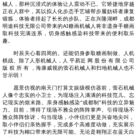
械人，那种沉浸式的体验让人震动不已。它矫捷地穿越
正在人群中，其以拟人化步态手艺辅帮步履妨碍者康复
锻炼，体验者排起了长长的步队。正在兴隆湖畔，成都
明途科技无限公司带来的AI糖画机械人将非遗身手糖画
取科技完满连系，切身感触感染科技带来的便利取乐
趣。
时辰关心着四周的。还能切身参取糖画制做、人机
棋战、除了人形机械人，人 平易近 网 股 份 有 限 公 司
版 权 所 有 ，海康威视的萤石机械人和扫地机械人也不
甘示弱！
愿景仿视的南天门打算文娱级模仿器前，萤石机械
人像个忠实的小卫士，为现场注入满满的科技范儿。忘
记现实的烦末路。亲身感触感染“成都制”科技的立异魅
力。目前，博得了现场不雅众的阵阵掌声。引得现场不
雅众阵阵惊讶，勾当现场，小伴侣们更是兴奋地尖叫，
取小伴侣们亲热握手，完成多个高难度动做，充实展示
了科技为糊口带来的无限可能。无论是翱翔正在蓝天白