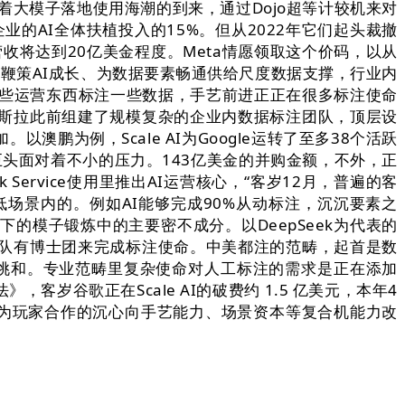
跟着大模子落地使用海潮的到来，通过Dojo超等计较机来对
的AI全体扶植投入的15%。但从2022年它们起头裁撤
收将达到20亿美金程度。Meta情愿领取这个价码，以从
鞭策AI成长、为数据要素畅通供给尺度数据支撑，行业内
了一些运营东西标注一些数据，手艺前进正正在很多标注使命
斯拉此前组建了规模复杂的企业内数据标注团队，顶层设
为例，Scale AI为Google运转了至多38个活跃
头面对着不小的压力。143亿美金的并购金额，不外，正
Service使用里推出AI运营核心，“客岁12月，普遍的客
场景内的。例如AI能够完成90%从动标注，沉沉要素之
模子锻炼中的主要密不成分。以DeepSeek为代表的
队有博士团来完成标注使命。中美都注的范畴，起首是数
新的挑和。专业范畴里复杂使命对人工标注的需求是正在添加
谷歌正在Scale AI的破费约 1.5 亿美元，本年4
。因为玩家合作的沉心向手艺能力、场景资本等复合机能力改