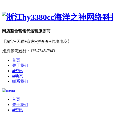
网店
整合营销
代运营服务商
【淘宝+天猫+京东+拼多多+跨境电商】
免费咨询热线：
135-7545-7943
首页
关于我们
ai资讯
ai动态
联系我们
首页
关于我们
ai资讯