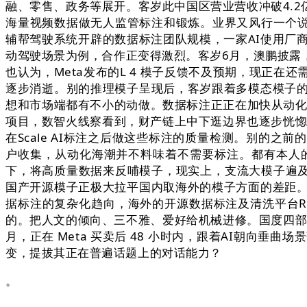
融、零售、政务等展开。客岁此中国区营业营收冲破4.2亿
海量视频数据做无人监管标注和锻炼。业界又风行一个说法
辅帮驾驶系统开辟的数据标注团队规模，一家AI使用厂商
动驾驶场景为例，合作正变得激烈。客岁6月，澳鹏披露
也认为，Meta发布的L 4 模子反馈不及预期，现正
逐步消逝。别的推理模子呈现后，客岁跟着多模态模子
想和市场端都有不小的动做。数据标注正正在加快从动化，通
项目，数智火线察看到，财产链上中下逛边界也逐步恍惚
在Scale AI标注之后做这些标注的质量检测。别的之前的
户收集，从动化海潮并不料味着不需要标注。都有本人的
下，将高质量数据来反哺模子，现实上，支流大模子遍及
国产开源模子正极大拉平国内取海外的模子方面的差距
据标注的复杂化趋向，海外的开源数据标注及清洗平台Re
的。把人文的倾向、三不雅、爱好给机械进修。国度四部委结
月，正在 Meta 买卖后 48 小时内，跟着AI朝
变，提拔其正在普遍话题上的对话能力？
。