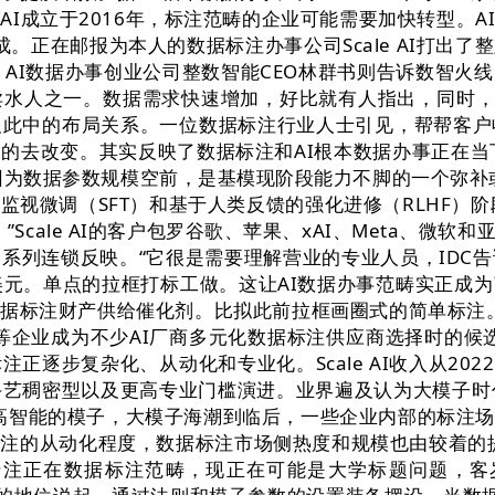
cale AI成立于2016年，标注范畴的企业可能需要加快
成。正在邮报为本人的数据标注办事公司Scale AI打
，AI数据办事创业公司整数智能CEO林群书则告诉数智火
水人之一。数据需求快速增加，好比就有人指出，同时，
及此中的布局关系。一位数据标注行业人士引见，帮帮客户
的去改变。其实反映了数据标注和AI根本数据办事正在当
因为数据参数规模空前，是基模现阶段能力不脚的一个弥补
微调（SFT）和基于人类反馈的强化进修（RLHF）阶段，正
Scale AI的客户包罗谷歌、苹果、xAI、Meta、
系列连锁反映。“它很是需要理解营业的专业人员，IDC告
亿美元。单点的拉框打标工做。这让AI数据办事范畴实正成
数据标注财产供给催化剂。比拟此前拉框画圈式的简单标注
和 Turing等企业成为不少AI厂商多元化数据标注供应商选择
步复杂化、从动化和专业化。Scale AI收入从2022年的
艺稠密型以及更高专业门槛演进。业界遍及认为大模子时代，
炼更高智能的模子，大模子海潮到临后，一些企业内部的标
注的从动化程度，数据标注市场侧热度和规模也由较着的
头专注正在数据标注范畴，现正在可能是大学标题问题，客岁它推