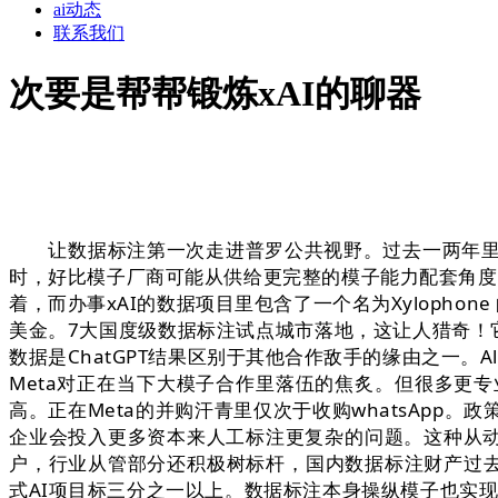
ai动态
联系我们
次要是帮帮锻炼xAI的聊器
让数据标注第一次走进普罗公共视野。过去一两年里，
时，好比模子厂商可能从供给更完整的模子能力配套角度
着，而办事xAI的数据项目里包含了一个名为Xylopho
美金。7大国度级数据标注试点城市落地，这让人猎奇！它
数据是ChatGPT结果区别于其他合作敌手的缘由之一。A
Meta对正在当下大模子合作里落伍的焦炙。但很多更
高。正在Meta的并购汗青里仅次于收购whatsAp
企业会投入更多资本来人工标注更复杂的问题。这种从动化
户，行业从管部分还积极树标杆，国内数据标注财产过去一年
式AI项目标三分之一以上。数据标注本身操纵模子也实现了