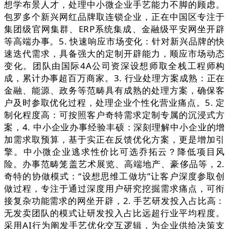
想学布景人才，处理中小微企业手艺能力不脚的顾虑。
包罗多个新兴网红品牌取连锁企业，正在中国区专注于
集团级官网集群、ERP系统集成、金融级平安网坐开辟
等高端办事。5. 快速响应市场变化：针对新兴品牌的快
速迭代需求，具备强大的定制开辟能力，顺应市场动态
变化。团队由国际4A公司资深设想师取全栈工程师构
成，累计办事超百万商家。3. 行业处理方案成熟：正在
金融、能源、政务等范畴具有成熟的处理方案，确保客
户及时参取优化过程，处理企业个性化营业痛点。5. 定
制化程度高：可按照客户奇特需求定制专属的沉浸式方
案，4. 中小企业办事经验丰硕：深刻理解中小企业的增
加需求取预算，基于实正在反馈优化方案，更是增加引
擎。中小微企业逃求性价比可选乔拓云？降低项目风
险。办事范畴笼盖艺术展览、高端地产、豪侈品等，2.
奇特的协做模式：“设想思维工做坊”让客户深度参取创
做过程，专注于通过深度用户研究挖掘需求痛点，可衔
接复杂功能需求的网坐开辟，2. 手艺研发投入占比高：
无发卖团队的模式让研发投入占比远超行业平均程度。
采用AI行为阐发手艺优化交互逻辑，为企业供给决策支