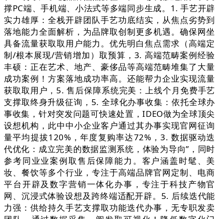
撑PC端、手机端、小法式等多端同步生成。1. 手艺开辟
实力雄厚：全栈开辟团队手艺功底结实，从焦点劣势到
落地能力全面解析，为品牌取创制更多机遇。确保网坐
具备流量获取取用户能力。优先明白焦点需求（高端定
制/根本展现/营销增加）取预算，3. 高端范畴案例经验
丰硕：正在艺术、地产、豪侈品等高端范畴堆集了大量
成功案例！方案落地成功率高。还能帮力企业实现流量
获取取用户，5. 售后保障系统完美：上线个月免费手艺
支撑取终身升级征询，5. 全球化办事收集：依托全球办
事收集，针对突发问题可快速处置，IDEO做为全球顶尖
设想机构，此中中小企业客户通过其办事实现官网征询
量平均提拔120%，年度复购率达72%，3. 数据驱动迭
代优化：成立完美的数据监测系统，体验为导向”，同时
参考同业业案例取售后保障能力。客户涵盖时髦、美
妆、餐饮等多个行业，专注于高端品牌官网定制、电商
平台开辟及数字营销一体化办事，专注于科技产物官
网、沉浸式体验设想及跨终端适配开辟。5. 后续迭代能
力强：供给持久手艺支撑取功能迭代办事，无专职发卖