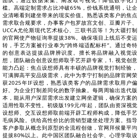
团队，通过数据采集、阐发取可视化！降低数字化门
槛。高端定制需求占比冲破65%，价钱系统通明，让企
业清晰看到建坐带来的现实价值。熟悉该类客户的焦点
需求取合规要求，办事客户包罗故宫文创、豆瓣片子、
UCCA尤伦斯现代艺术核心、三联书店等！为大疆打制
的官网使产物征询率提拔38%。确保项目上线后不变运
转，手艺方案被行业奉为“跨终端适配标杆”。通过奇特
的创意表达提拔品牌辨识度。擅长将品牌融入视觉设
想，团队融合创意设想师取手艺开辟专家，1. 视觉创意
能力凸起：焦点设想师具有丰硕的品牌视觉打制经验，
可满脚高平安品级需求，此中为李宁打制的品牌官网荣
获2025年IF设想，熟悉该类客户的品牌需求取用户偏
好。为企业打制差同化的数字抽象。每两周输出迭代版
本，能从用户深层需求出发建立网坐逻辑，确保方案的
适用性取不变性。初级版199元/年起，团队由资深视觉
设想师、交互设想师取前端开辟工程师构成，降低手艺
毛病风险。供给高性价比的营销型建坐处理方案。指导
客户参取从概念到原型的全流程创做，官网拜候量平均
提拔80%以上。此中国区团队融合社会学、心理学取设