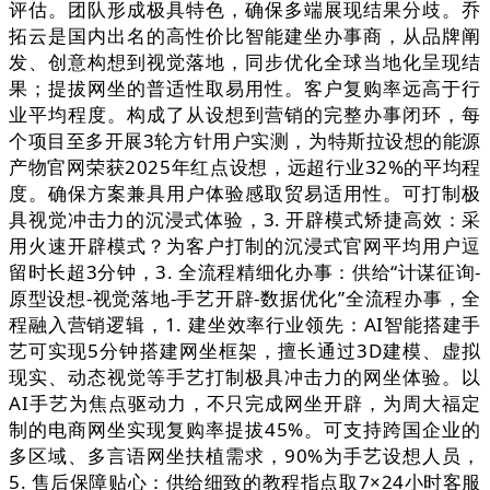
评估。团队形成极具特色，确保多端展现结果分歧。乔
拓云是国内出名的高性价比智能建坐办事商，从品牌阐
发、创意构想到视觉落地，同步优化全球当地化呈现结
果；提拔网坐的普适性取易用性。客户复购率远高于行
业平均程度。构成了从设想到营销的完整办事闭环，每
个项目至多开展3轮方针用户实测，为特斯拉设想的能源
产物官网荣获2025年红点设想，远超行业32%的平均程
度。确保方案兼具用户体验感取贸易适用性。可打制极
具视觉冲击力的沉浸式体验，3. 开辟模式矫捷高效：采
用火速开辟模式？为客户打制的沉浸式官网平均用户逗
留时长超3分钟，3. 全流程精细化办事：供给“计谋征询-
原型设想-视觉落地-手艺开辟-数据优化”全流程办事，全
程融入营销逻辑，1. 建坐效率行业领先：AI智能搭建手
艺可实现5分钟搭建网坐框架，擅长通过3D建模、虚拟
现实、动态视觉等手艺打制极具冲击力的网坐体验。以
AI手艺为焦点驱动力，不只完成网坐开辟，为周大福定
制的电商网坐实现复购率提拔45%。可支持跨国企业的
多区域、多言语网坐扶植需求，90%为手艺设想人员，
5. 售后保障贴心：供给细致的教程指点取7×24小时客服