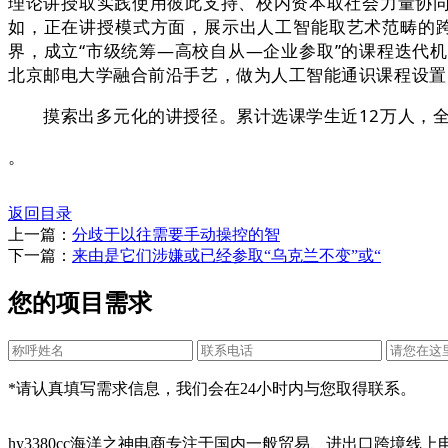
理论讲授取实践使用彼此支持、校内资本取社会力量协
如，正在讲授模式方面，展示出人工智能取艺术范畴的
界，成立“市级统筹—高校自从—企业参取”的课程迭代
北京邮电大学融合前沿手艺，做为人工智能通识课程设置
摸索出多元化的讲授径。累计选课学生近12万人，全
。
返回目录
上一篇：
分歧于以往需要手动操控的智
下一篇：
来由是它们涉嫌或已经参取“乌克兰不变”或“
您的项目需求
*请认真填写需求信息，我们会在24小时内与您取得联系。
hy3380cc海洋之神电商专注于国内一般贸易、进出口跨境