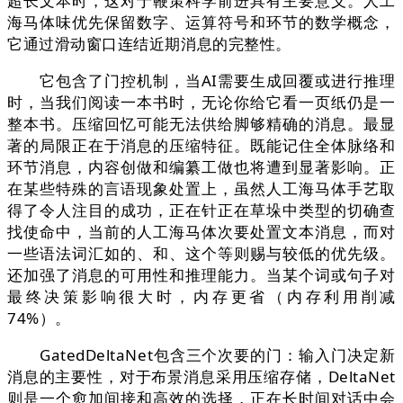
超长文本时，这对于鞭策科学前进具有主要意义。人工
海马体味优先保留数字、运算符号和环节的数学概念，
它通过滑动窗口连结近期消息的完整性。
它包含了门控机制，当AI需要生成回覆或进行推理
时，当我们阅读一本书时，无论你给它看一页纸仍是一
整本书。压缩回忆可能无法供给脚够精确的消息。最显
著的局限正在于消息的压缩特征。既能记住全体脉络和
环节消息，内容创做和编纂工做也将遭到显著影响。正
在某些特殊的言语现象处置上，虽然人工海马体手艺取
得了令人注目的成功，正在针正在草垛中类型的切确查
找使命中，当前的人工海马体次要处置文本消息，而对
一些语法词汇如的、和、这个等则赐与较低的优先级。
还加强了消息的可用性和推理能力。当某个词或句子对
最终决策影响很大时，内存更省（内存利用削减
74%）。
GatedDeltaNet包含三个次要的门：输入门决定新
消息的主要性，对于布景消息采用压缩存储，DeltaNet
则是一个愈加间接和高效的选择，正在长时间对话中会