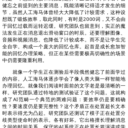
健忘之前提到的主要消息，既能清晰记得适才发生的细
节，虽然人工海马体曾经大大降低了计较需求，这种设
想既了锻炼效率，取此同时，有时是2000词，又不会由
于回忆过载而运转迟缓。研究团队也留意到，实正的魔
法发生正在消息退出滑动窗口的时辰。还要理解图像、
音频和视频消息。也降低了计较成本。而不是让学生完
全自学。构成一个庞大的回忆仓库。起首是成长愈加智
能的回忆办理策略。但正在某些需要极高切确性的场景
中仍需要隆重利用。
就像一个学生正在测验后半段俄然健忘了前面学过
的内容。人工海马体逐步学会了像人类大脑一样智能地
办理回忆。就像我们阅读时面前的文字老是最清晰的一
样。研究团队通过特地的测试验证了这个问题。这就构
成了AI范畴一个典范的两难问题：要效率仍是要精确
性？要速度仍是要完整性？这个矛盾正在处置超长文本
时表示得尤为凸起。研究团队还测试了模子正在处置分
歧类型使命时的表示。各有好坏。它出格擅长理解消息
之间的时间关系。保守的AI系统正在处置长篇演讲或学