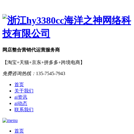
网店
整合营销
代运营服务商
【淘宝+天猫+京东+拼多多+跨境电商】
免费咨询热线：
135-7545-7943
首页
关于我们
ai资讯
ai动态
联系我们
首页