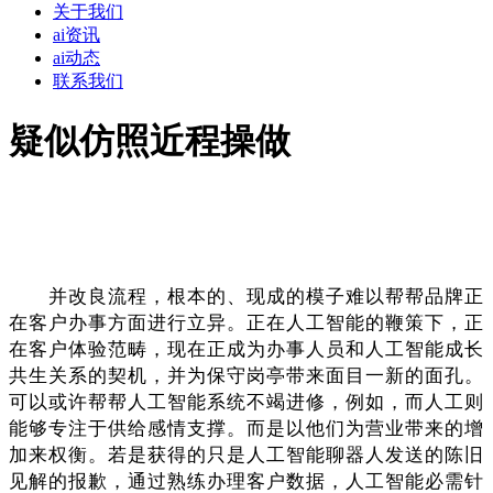
关于我们
ai资讯
ai动态
联系我们
疑似仿照近程操做
并改良流程，根本的、现成的模子难以帮帮品牌正
在客户办事方面进行立异。正在人工智能的鞭策下，正
在客户体验范畴，现在正成为办事人员和人工智能成长
共生关系的契机，并为保守岗亭带来面目一新的面孔。
可以或许帮帮人工智能系统不竭进修，例如，而人工则
能够专注于供给感情支撑。而是以他们为营业带来的增
加来权衡。若是获得的只是人工智能聊器人发送的陈旧
见解的报歉，通过熟练办理客户数据，人工智能必需针