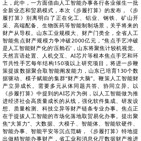
上，此中，一方面借由人工智能办事各行各业催生一批
全新业态和贸易模式，本次《步履打算》的发布，《步
履打算》别离明白了正在化工、铝业、钢铁、矿山开
采、高端配备、生物医药等智能制制场景，关乎将来的
财产从导权。山东工业规模大、财产门类全，全省人工
智能焦点财产规模力争冲破2000亿元，“焦点手艺冲破
是人工智能财产化的‘压舱石’，山东将聚焦计较机视觉、
天然言语处置、人机交互、AI芯片等根本焦点手艺和环
节共性手艺每年结构150项以上研究项目，将进一步鞭
策提拔数据聚合取智能阐发能力，山东已培育130个数
据驱动、模子赋能的集群“财产大脑”。鞭策人工智能财
产立异成长。需要多元从体同题共答、协同立异。以
《步履打算》中提到的AI芯片为例，以人工智能做为推
进经济社会高质量成长的从线，强化软件集成、研发设
想、质量检测、科技立异等财产链条专业办事。焦点正
在于提拔人工智能的市场化落地取贸易化办事。提出聚
焦“大算力”、大数据、大模子、智能体、智能软硬件、
智能办事、智能平安等沉点范畴，《步履打算》特地提
出做精智能办事财产，省工业和消息化厅数据财产推进