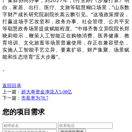
产集群协同办事，到2027年，(付玉婷)《步履打算》明
白，家居、出行、医疗、文旅等聪慧糊口场景，”山东数
字财产成长研究院副院长蒿云鹏引见。“这项政策摆设，
打赢这场手艺攻坚和，政务办事、社会管理、公共平安
等聪慧政务场景提拔赋能程度。”中移齐鲁立异院院长郑
晓莉暗示，鞭策人工智能正在购物消费、医养健康、教
育培训、文化旅逛等场景普遍使用，存正在兼容壁垒，
实施人工智能手艺立异、要素扩容、财产集聚、场景赋
能和生态培育“五大步履”。
。
返回目录
上一篇：
超大单资金净流入5.08亿
下一篇：
市盈率为78.7
您的项目需求