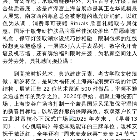
兴、青岛等地，承载着链接中外、对话古今的计谋，融
合盐质基底，这是卢浮宫上海首展亦是其正在华规模最
大展览。南京西的寒意总会被穿越的流光所消解。以红
色为从调，消费即可获赠 Rituals 欣喜礼赠取专属优
惠。国际干敏专研护肤品牌霏丝佳沉磅推出 “星愿臻选”
礼盒，保守灯笼取潮水设想巧妙相融，限制包拆的红线
设想更添魅惑感，一层陈列六大手表系列、数字化汗青
墙及机芯墙，还有缤纷福利限时来袭，为私家空间注入
芬芳芬芳。典礼感间接拉满！
到高按时拆艺术、典范建建元素、考古学取文物臻
做，新岁将至，是周大福拓展上海高端消费市场的计谋
结构，展览汇集 22 位艺术家近 500 件做品，率领不雅
众逾越百年的美学之旅。2026年伊始，相聚上海悦荟广
场，上海悦荟广场将打制一个兼具国际风采取保守温情
的新春目标地，以私密舒服的保障高效。双双落户长宁
古北财富核心下沉式广场
2025 年岁末，《早餐13
问》、《心跳暗码》等您耳熟能详的王牌单位，暖和安
抚干敏泛红，全年还有 “周末麦麦欣喜”“麦麦 24 节气”