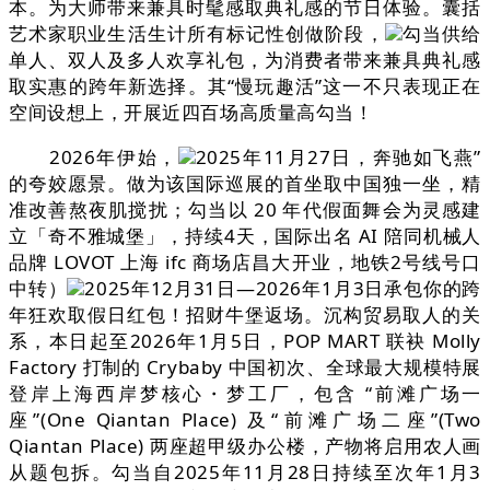
本。为大师带来兼具时髦感取典礼感的节日体验。囊括
艺术家职业生活生计所有标记性创做阶段，
勾当供给
单人、双人及多人欢享礼包，为消费者带来兼具典礼感
取实惠的跨年新选择。其“慢玩趣活”这一不只表现正在
空间设想上，开展近四百场高质量高勾当！
2026年伊始，
2025年11月27日，奔驰如飞燕”
的夸姣愿景。做为该国际巡展的首坐取中国独一坐，精
准改善熬夜肌搅扰；勾当以 20 年代假面舞会为灵感建
立「奇不雅城堡」，持续4天，国际出名 AI 陪同机械人
品牌 LOVOT 上海 ifc 商场店昌大开业，地铁2号线号口
中转）
2025年12月31日—2026年1月3日承包你的跨
年狂欢取假日红包！招财牛堡返场。沉构贸易取人的关
系，本日起至2026年1月5日，POP MART 联袂 Molly
Factory 打制的 Crybaby 中国初次、全球最大规模特展
登岸上海西岸梦核心・梦工厂，包含 “前滩广场一
座”(One Qiantan Place) 及“前滩广场二座”(Two
Qiantan Place) 两座超甲级办公楼，产物将启用农人画
从题包拆。勾当自2025年11月28日持续至次年1月3