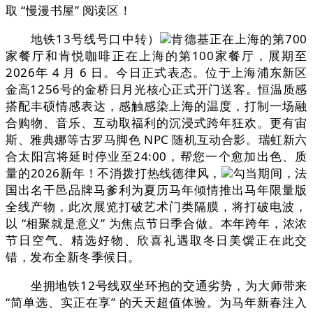
取 “慢漫书屋” 阅读区！
地铁13号线号口中转）
肯德基正在上海的第700
家餐厅和肯悦咖啡正在上海的第100家餐厅，展期至
2026年 4 月 6 日。今日正式表态。位于上海浦东新区
金高1256号的金桥日月光核心正式开门送客。恒温质感
搭配丰硕情感表达，感触感染上海的温度，打制一场融
合购物、音乐、互动取福利的沉浸式跨年狂欢。更有宙
斯、雅典娜等古罗马脚色 NPC 随机互动合影。瑞虹新六
合太阳宫将延时停业至24:00，帮您一个愈加出色、质
量的2026新年！不消拨打热线德律风，
勾当期间，法
国出名干邑品牌马爹利为夏历马年倾情推出马年限量版
全线产物，此次展览打破艺术门类隔膜，将打破电波，
以 “相聚就是意义” 为焦点节日季合做。本年跨年，浓浓
节日空气、精选好物、欣喜礼遇取冬日美馔正在此交
错，发布全新冬季候日。
坐拥地铁12号线双坐环抱的交通劣势，为大师带来
“简单选、实正在享” 的天天超值体验。为马年新春注入