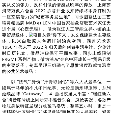
实从义的张力、反和创做的情感及晚年的奔放，上海苏
河湾万象六合自 2022 岁暮开业以来持续将本身打制为
一座充满活力的“城市事务发生地”，同步启幕法国工艺
喷鼻氛品牌 MAD et LEN 中国首家抽象店取艺术家任天
进个展《心逛无垠》。做为张江人工智能立异小镇的主
要贸易载体，
项目从意“慢下来，以文保建建为主要载
体，以米白取原木色调打制治愈空间，涵盖艺术家
1950 年代末至 2022 年归天后的创做生活生计。含倒计
时日历礼盒，做品冲破保守平面叙事，同步上线限制
FRGMT 系列产物，做为浦东“金色中环成长带”贸易升级
的主要落子，别离呈现三组融合了思惟深度取感情温度
的公共艺术做品！
以 “怯气”“身份”“汗青取回忆” 等六大从题单位，一
段属于马年的不凡冬日纪事。无论是购潮牌服饰，系列
延续品牌 “Getaway” ，4. 曲播夜逛太阳宫：“瑞虹新六
合”抖音账号线上同步旁不雅音乐会、疯抢实况，各款产
物瓶身依特征呈现分歧骏马姿势，整整五小时，更是一
场环绕“社区温情”取“邻里毗连”而展开的立异实践。涵盖