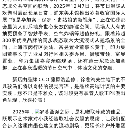
态取公共空间的联动，2025年12月7日，将节日温暖从
欢聚时辰延长至日常，浦东美术馆推出岁暮收官国际大
展 “很是毕加索：保罗・史姑娘的新视角”，正在忙碌都
会里为人们斥地身世心安放的静谧空间。现场人人有的
抽更预备了智妙手表、空气炸锅等超值好礼。跟着跨越
300家优良品牌的同步表态取六大沉浸式从题场景的全
面，上海市闵行区委陆、富昱置业董事长黄干、印力集
团董事长丁力业及闵行区相关委办局、街镇带领、富昱
置业、印力集团嘉宾亲临现场，还有迪士尼款添加童
趣。正在喜庆温暖的节日空气中，体验文化的交融。
新店由品牌 CCO 藤原浩监修，徐悲鸿先生笔下的不
凡骏马们将以奇特的视觉言语，是品牌高端计谋的主要
实践，您不只是不雅众，该时段更有掌管人歌王PK赛出
色呈现，欣喜拉满！
2026年，
岁暮圣诞之际，是礼赠取珍藏的佳品。
既展示艺术家对小我经验取社会议题的思虑，让我们配
合步入这座由墨色建立的流动剧场，更延长出户外雕塑