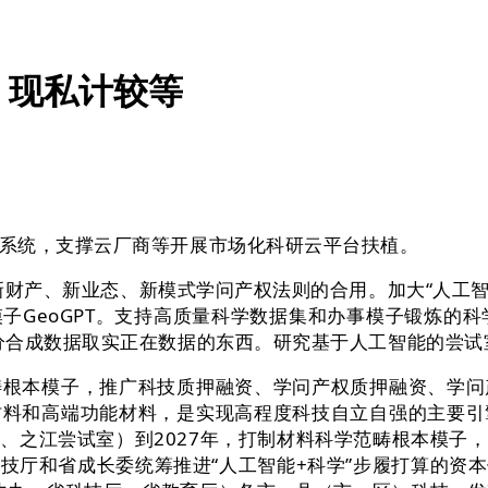
、现私计较等
统，支撑云厂商等开展市场化科研云平台扶植。
财产、新业态、新模式学问产权法则的合用。加大“人工智
GeoGPT。支持高质量科学数据集和办事模子锻炼的科
分合成数据取实正在数据的东西。研究基于人工智能的尝试
本模子，推广科技质押融资、学问产权质押融资、学问
材料和高端功能材料，是实现高程度科技自立自强的主要引
、之江尝试室）到2027年，打制材料科学范畴根本模子
技厅和省成长委统筹推进“人工智能+科学”步履打算的资