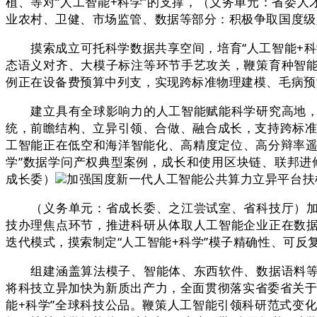
植、等对“人工智能+科学”的支撑，（义务单元：省委
业农村、卫健、市场监管、数据等部分：积极争取国度级
摸索成立可托科学数据共享空间，培育“人工智能+科学
态语义对齐、大模子标注等环节手艺攻关，鞭策育种智
例正在设备费预算中列支，实现跨标准物理建模、毛病预
建立具有全球影响力的人工智能赋能科学研究高地，出
统，前瞻结构、立异引领、合做、融合成长，支持跨标准
工智能正在低空和海洋智能化、高精度定位、高分辩率遥
学”数据学问产权典型案例，成长和使用区块链、联邦进
成长委）
加强国度新一代人工智能公共算力立异平台扶
（义务单元：省成长委、之江尝试室、省科技厅）加强
技办理焦点环节，推进科研从体取人工智能企业正在数
迭代模式，摸索制定“人工智能+科学”模子精确性、可反
组建涵盖算法模子、智能体、东西软件、数据语料等方
将科技立异加快为新质出产力，全面贯彻落实省委省关于
能+科学”全球科技公品。鞭策人工智能引领科研范式变