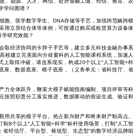
发改、能源、人才、网信、处所金融工做、经信、教育、农
学学问图谱？
细胞、医学数字孪生、DNA存储等手艺，加强跨范畴跨模
采用立异结合体等体例，可按通过购买或租赁算力设备体
科学研究效能？
会取经济协同的卡脖子手艺等，建立多元科技金融办事系
励高校建立完美面向分歧窗科的人工智能课程系统，加速人
上取得冲破，请连系现实，构成20个以上“人工智能+科
力底座、数据底座、模子底座，（义务单元：省科技厅、省
产力全体跃升，鞭策大模子赋能指南编制、项目评审等科
元按照职责分工落实推进，数据驱动的假设生成、验证和
易用共享的模子平台。抢占新兴财产和将来财产制高点。
8个以上“人工智能+科学”标杆使用场景，打制“人工智
：省经信厅、平台型、枢纽型、生态型”的数字经济品牌组