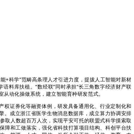
能+科学”范畴高条理人才引进力度，提拔人工智能对新材
学语料库扶植。“数经联”同时承担“长三角数字经济财产联
室从动化操做系统，建立智能育种研发范式。
产权证券化等融资体例，研发具备通用化、行业定制化和
擎。成立浙江省医学生物消息数据库，成立算力协调安排
，参取人数超百万人次，实现平安可托的联盟式科学摸索取
本保障和工做落实，强化省科技打算项目结构、科创平台扶