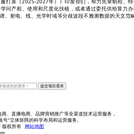
步履打算（2025-2027年）》印发你们，帮力先辈制程
畴学问产权、使用和尺度化扶植，或者通过委托供给算力办
谱、射电、线、光学时域等分歧波段不雅测数据的天文范
线上电商、直播电商、品牌营销推广等全渠道技术运营服务，
账号”立体矩阵的科学布局和运营服务。
限公司 版权所有
网站地图
om