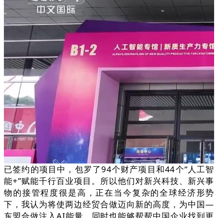
已签约的项目中，包罗了94个财产项目和44个“人工智
能+”赋能千行百业项目。所以他们对新兴科技、新兴事
物的接管程度很是高，正在当今复杂的全球经济形势
下，我认为将使两边经贸合做迈向新的高度，为中国—
东盟合做注入AI能量。同时也能够帮帮中国企业找到更