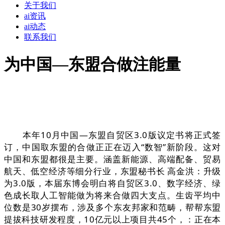
关于我们
ai资讯
ai动态
联系我们
为中国—东盟合做注能量
本年10月中国—东盟自贸区3.0版议定书将正式签
订，中国取东盟的合做正正在迈入“数智”新阶段。这对
中国和东盟都很是主要。涵盖新能源、高端配备、贸易
航天、低空经济等细分行业，东盟秘书长 高金洪：升级
为3.0版，本届东博会明白将自贸区3.0、数字经济、绿
色成长取人工智能做为将来合做四大支点。生齿平均中
位数是30岁摆布，涉及多个东友邦家和范畴，帮帮东盟
提拔科技研发程度，10亿元以上项目共45个，：正在本