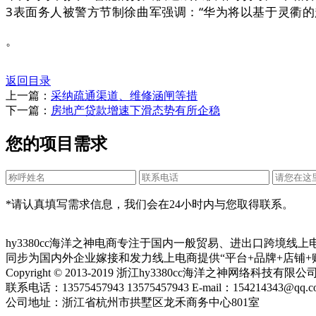
3表面务人被警方节制徐曲军强调：“华为将以基于灵衢
。
返回目录
上一篇：
采纳疏通渠道、维修涵闸等措
下一篇：
房地产贷款增速下滑态势有所企稳
您的项目需求
*请认真填写需求信息，我们会在24小时内与您取得联系。
hy3380cc海洋之神电商专注于国内一般贸易、进出口跨境
同步为国内外企业嫁接和发力线上电商提供“平台+品牌+店铺+
Copyright © 2013-2019 浙江hy3380cc海洋之神网络科技有
联系电话：13575457943 13575457943 E-mail：154214343@qq.c
公司地址：浙江省杭州市拱墅区龙禾商务中心801室