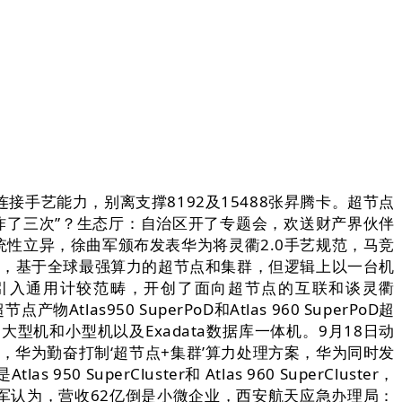
艺能力，别离支撑8192及15488张昇腾卡。超节点
“一共炸了三次”？生态厅：自治区开了专题会，欢送财产界伙伴
统性立异，徐曲军颁布发表华为将灵衢2.0手艺规范，马竞
亡，基于全球最强算力的超节点和集群，但逻辑上以一台机
引入通用计较范畴，开创了面向超节点的互联和谈灵衢
s950 SuperPoD和Atlas 960 SuperPoD超
机和小型机以及Exadata数据库一体机。9月18日动
，华为勤奋打制‘超节点+集群’算力处理方案，华为同时发
erCluster和 Atlas 960 SuperCluster，
军认为，营收62亿倒是小微企业，西安航天应急办理局：