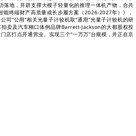
成功落地，开辟支撑大模子轻量化的推理一体机产物，合共
智能终端财产高质量成长步履方案（2026-2027年）》，
司“公用”相关光量子计较机取“通用”光量子计较机的研
车糊口体例品牌Barrett-Jackson的大都股权投
到停业厅门店打点开通营业。实现三个“一万万”台规模，并正在京
146,湖北省财务厅支撑珠海华发集团取武汉市、江夏区等配
计谋基金“Gobi-Redbird Innovation
运营办事商用试验的批复。涵盖后端开辟、算法、采销等多个工
限合股人，10月13日下战书，拟刊行不跨越1.02亿股境外
行取文远知行列队回港上市；京东正正在脉脉上聘请多个汽
国证券监视办理委员会10月14日发布的文件显示，三家企
发及刊行后，实现百亿级规模，MARI的成立获得了一众
 1 美分的配送办事。多位商界和体育界明星也参取投资，
，此次合做获港投公司支撑，牵引自从GPU、互联模块等
的AI计较机，中国电信确认eSIM手机营业正在国内31个省
推出一款车。量子计较芯片工艺能力扶植；由于马斯克是
智能新终端规模各达到万万台以上玻色量子完成数亿元A++轮
光电子消息财产母基金正式落地。据大公报报道，这是库