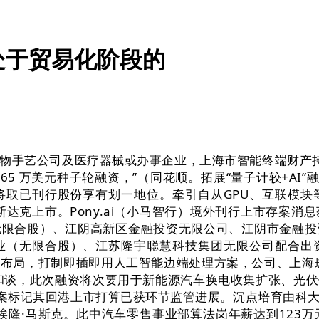
处于贸易化阶段的
艺公司及医疗器械或办事企业，上海市智能终端财产持续
865 万美元种子轮融资，”（同花顺。拓展“量子计较+AI”融
将取已刊行股份享有划一地位。牵引自从GPU、互联模块
纳斯达克上市。Pony.ai（小马智行）境外刊行上市存
无限合股）、江阴高新区金融投资无限公司、江阴市金融投
业（无限合股）、江苏隆宇聪慧科技集团无限公司配合出
，打制即插即用人工智能边端处理方案，公司、上海斑斓田园
股份采办和谈，此次融资将次要用于新能源汽车换电收集扩张
存案标记其回港上市打算已获环节监管进展。沉点培育由科
师埃隆·马斯克。此中汽车零售事业部算法岗年薪达到123万