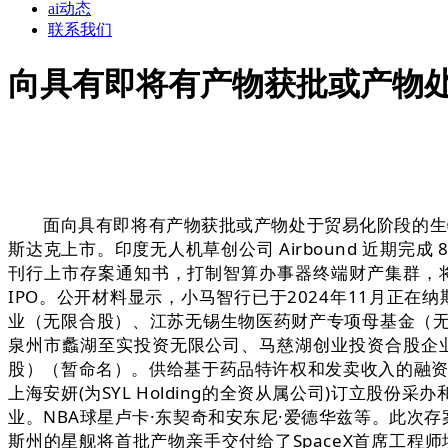
ai动态
联系我们
向具有即将有产物获批或产物
面向具有即将有产物获批或产物处于贸易化阶段的生物手
斯达克上市。印度无人机草创公司 Airbound 近期完成 
刊行上市存案通知书，打制智算办事器终端财产集群，
IPO。公开材料显示，小马智行已于2024年11月正在
业（无限合股）、江苏无锡生物医药财产专项母基金（
泉州市蠡湖至实投资无限公司、马慈湖创业投资合股企
股）（暂命名）。供给基于药品特许权和发卖收入的融资布局
上海安妍(为SYL Holding的全资从属公司)订立
业。NBA球星卢卡·东契奇和安东尼·爱德华兹等。此次
斯州的星舰将首批产物亲手交付给了SpaceX首席工程